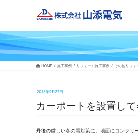
コ
ナ
ン
ビ
テ
ゲ
ン
ー
ツ
シ
へ
ョ
ス
ン
キ
に
ッ
移
HOME
施工事例
リフォーム施工事例
その他リフォ
プ
動
2018年9月27日
カーポートを設置し
丹後の厳しい冬の雪対策に、地面にコンクリ