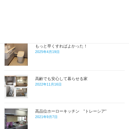
投
固
固
固
1
2
3
»
稿
定
定
定
ペ
ペ
ペ
の
最近の施工事例
ー
ー
ー
ペ
ジ
ジ
ジ
もっと早くすればよかった！
ー
2025年4月19日
ジ
送
り
高齢でも安心して暮らせる家
2022年11月16日
高品位ホーローキッチン ”トレーシア”
2021年9月7日