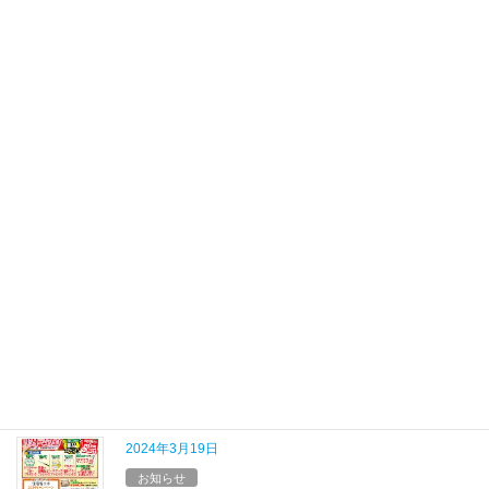
2024年12月24日
お知らせ
年末年始休業のお知らせ
平素は格別のご愛顧を賜り、厚くお礼申し上げます。 誠に勝手な
がら、弊社では下記の日程で年末年始休業とさせていただきま
す。 《 年末年始休業期間 》 2024年12月28日(土)～2025年1月5日
(日) なお、年内は１２ […]
2024年8月8日
お知らせ
夏季休業のお知らせ
誠に勝手ながら、弊社では令和６年８月１１日（日）～ 令和６年
８月１８日（日）までの間を夏季休業期間とさせていただきま
す。 休業期間中、皆さまにはご不便をおかけしますが、何卒ご了
承のほどよろしくお願いいたします。 なお、令 […]
2024年3月19日
お知らせ