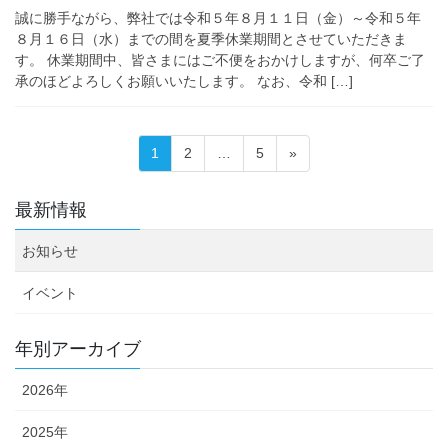
誠に勝手ながら、弊社では令和５年８月１１日（金）～令和５年
８月１６日（水）までの間を夏季休業期間とさせていただきま
す。 休業期間中、皆さまにはご不便をおかけしますが、何卒ご了
承のほどよろしくお願いいたします。 なお、令和 […]
投
固
固
固
1
2
…
5
»
稿
定
定
定
ペ
ペ
ペ
の
最新情報
ー
ー
ー
ペ
ジ
ジ
ジ
お知らせ
ー
ジ
イベント
送
り
年別アーカイブ
2026年
2025年