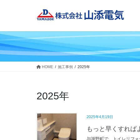
コ
ナ
ン
ビ
テ
ゲ
ン
ー
ツ
シ
へ
ョ
ス
ン
キ
に
ッ
移
HOME
施工事例
2025年
プ
動
2025年
2025年4月19日
もっと早くすれば
与謝野町で、トイレリフォ