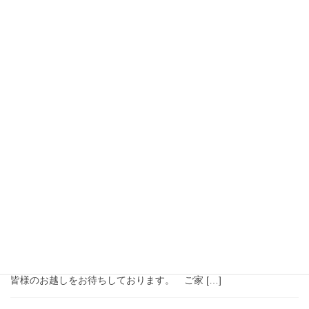
2020年1月8日
イベント
”新春初売りフェア” のご案内
2020年初めてのイベントのご案内です。 とき ： 1月11日
(土)・12日(日) の2日間 時間 ： 午前10時～午後5時(2日目は午
後4時まで) ところ : 山添電気リフォーム部 〒629-2263 京都府
与謝郡与謝 […]
2019年6月29日
イベント
”2019 真夏のリフォームフェア” ご案内
たこ焼きほむらさんによる日本初！米粉たこ焼きの販売や、メナ
ードさんによるビューティハンドケア(14日のみ・女性限定)、お子
さま限定のスーパーボールすくいなど楽しい企画をご用意して、
皆様のお越しをお待ちしております。 ご家 […]