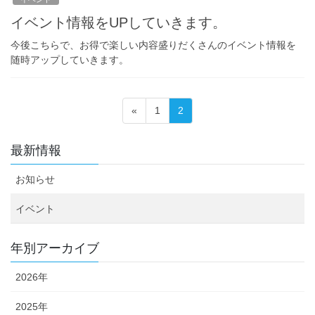
イベント情報をUPしていきます。
今後こちらで、お得で楽しい内容盛りだくさんのイベント情報を
随時アップしていきます。
投
固
固
«
1
2
稿
定
定
ペ
ペ
の
最新情報
ー
ー
ペ
ジ
ジ
お知らせ
ー
ジ
イベント
送
り
年別アーカイブ
2026年
2025年