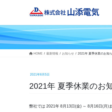
コ
ナ
ン
ビ
テ
ゲ
ン
ー
ツ
シ
へ
ョ
ス
ン
キ
に
ッ
移
HOME
最新情報
お知らせ
2021年 夏季休業のお知
プ
動
2021年8月5日
2021年 夏季休業のお
弊社では 2021年 8月13日(金) ～ 8月1